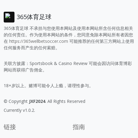
365体育足球
365体育足球 不承担与您使用本网站及使用本网站所含任何信息相关
的任何责任。作为使用本网站的条件，您同意免除本网站所有者因您
在
https://365wellbetsoccer.com
可能推荐的任何第三方网站上使用
任何服务而产生的任何索赔。
关联方披露：Sportsbook & Casino Review 可能会因访问体育博彩
网站而获得广告佣金。
18+岁以上。赌博可能令人上瘾，请理性参与。
© Copyright
JXF2024
. All Rights Reserved
Currently v1.0.2.
链接
指南