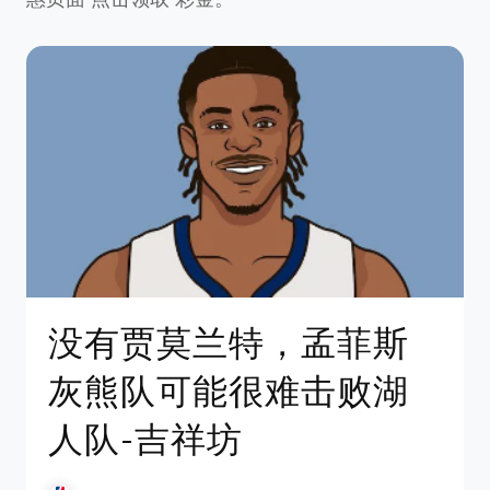
没有贾莫兰特，孟菲斯
灰熊队可能很难击败湖
人队-吉祥坊