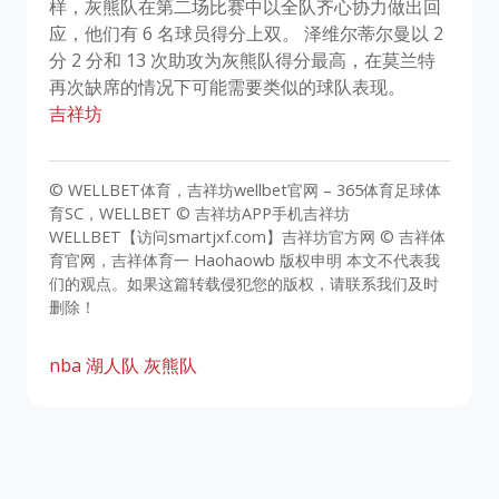
样，灰熊队在第二场比赛中以全队齐心协力做出回
应，他们有 6 名球员得分上双。 泽维尔蒂尔曼以 2
分 2 分和 13 次助攻为灰熊队得分最高，在莫兰特
再次缺席的情况下可能需要类似的球队表现。
吉祥坊
© WELLBET体育，吉祥坊wellbet官网 – 365体育足球体
育SC，WELLBET © 吉祥坊APP手机吉祥坊
WELLBET【访问smartjxf.com】吉祥坊官方网 © 吉祥体
育官网，吉祥体育一 Haohaowb 版权申明 本文不代表我
们的观点。如果这篇转载侵犯您的版权，请联系我们及时
删除！
nba
湖人队
灰熊队