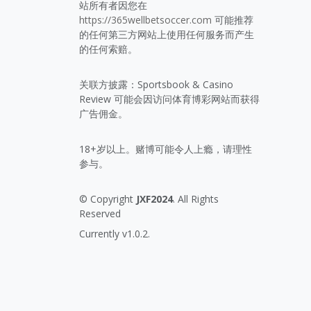
站所有者因您在
https://365wellbetsoccer.com
可能推荐
的任何第三方网站上使用任何服务而产生
的任何索赔。
关联方披露：Sportsbook & Casino
Review 可能会因访问体育博彩网站而获得
广告佣金。
18+岁以上。赌博可能令人上瘾，请理性
参与。
© Copyright
JXF2024
. All Rights
Reserved
Currently v1.0.2.