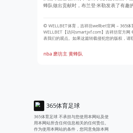
蜂队做出贡献时，布兰登·米勒发表了有趣
© WELLBET体育，吉祥坊wellbet官网 – 36
WELLBET【访问smartjxf.com】吉祥坊官方
表我们的观点。如果这篇转载侵犯您的版权，请
nba
磨坊主
黄蜂队
365体育足球
365体育足球 不承担与您使用本网站及使
用本网站所含任何信息相关的任何责任。
作为使用本网站的条件，您同意免除本网