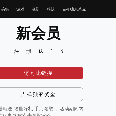
搞笑
游戏
电影
科技
吉祥独家奖金
新会员
注册送18
访问此链接
吉祥独家奖金
册就送 限量好礼 手刀领取 于活动期间内
往优惠页面”点击领取”彩金。