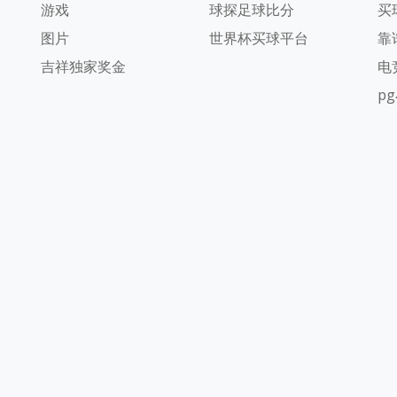
游戏
球探足球比分
买
图片
世界杯买球平台
靠
吉祥独家奖金
电
p