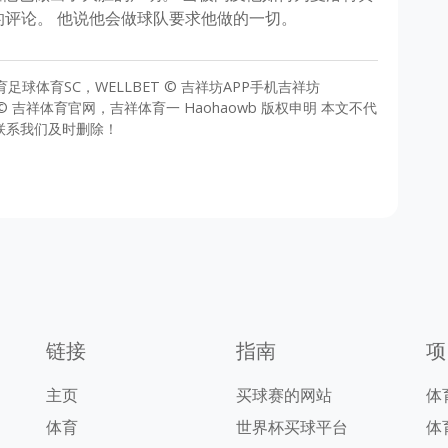
的评论。 他说他会做球队要求他做的一切。
5体育足球体育SC，WELLBET © 吉祥坊APP手机吉祥坊
网 © 吉祥体育官网，吉祥体育一 Haohaowb 版权申明 本文不代
联系我们及时删除！
链接
指南
项
主页
买球赛的网站
体
体育
世界杯买球平台
体