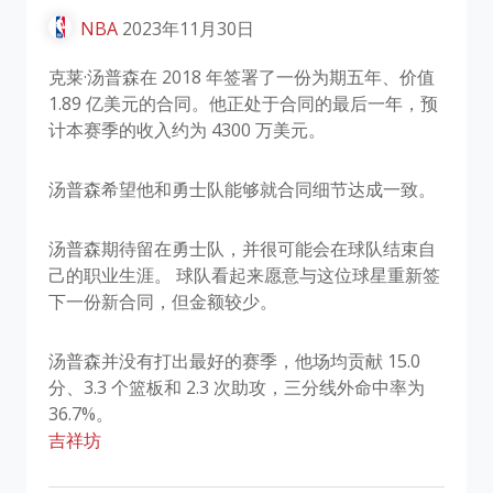
NBA
2023年11月30日
克莱·汤普森在 2018 年签署了一份为期五年、价值
1.89 亿美元的合同。他正处于合同的最后一年，预
计本赛季的收入约为 4300 万美元。
汤普森希望他和勇士队能够就合同细节达成一致。
汤普森期待留在勇士队，并很可能会在球队结束自
己的职业生涯。 球队看起来愿意与这位球星重新签
下一份新合同，但金额较少。
汤普森并没有打出最好的赛季，他场均贡献 15.0
分、3.3 个篮板和 2.3 次助攻，三分线外命中率为
36.7%。
吉祥坊