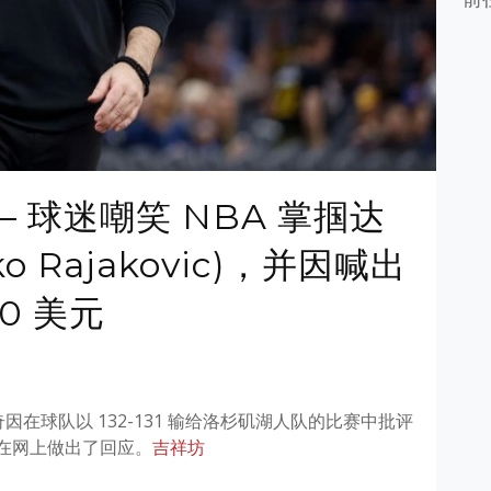
– 球迷嘲笑 NBA 掌掴达
o Rajakovic)，并因喊出
0 美元
在球队以 132-131 输给洛杉矶湖人队的比赛中批评
迷们在网上做出了回应。
吉祥坊