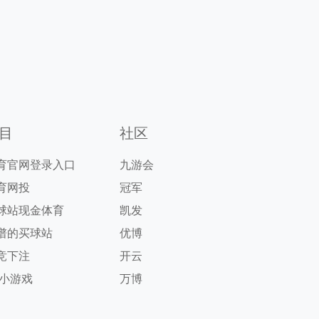
目
社区
育官网登录入口
九游会
育网投
冠军
球站现金体育
凯发
谱的买球站
优博
竞下注
开云
g小游戏
万博