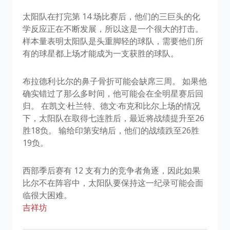
太阳队在打完第 14 场比赛后，他们的三巨头的化
学反应正在不断发展，所以这是一个很大的打击。
样本量表明太阳队是头重脚轻的球队，需要他们所
有的球星都上场才能成为一支获胜的球队。
布拉德利·比尔的鼻子骨折可能会缺席三周。 如果他
确实错过了那么多时间，他可能会在全明星赛后回
归。 在凯文·杜兰特、德文·布克和比尔上场的情况
下，太阳队在取得七连胜后，最近将战绩提升至26
胜18负。 输给印第安纳后，他们的战绩跌至26胜
19负。
西部季后赛有 12 支有力的竞争者角逐，因此如果
比尔不在阵容中，太阳队要保持这一纪录可能会面
临很大困难。
吉祥坊