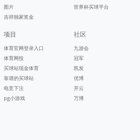
图片
世界杯买球平台
吉祥独家奖金
项目
社区
体育官网登录入口
九游会
体育网投
冠军
买球站现金体育
凯发
靠谱的买球站
优博
电竞下注
开云
pg小游戏
万博