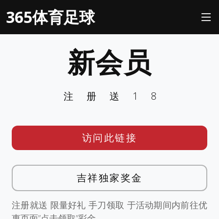
365体育足球
新会员
注册送18
访问此链接
吉祥独家奖金
注册就送 限量好礼 手刀领取 于活动期间内前往优
惠页面”点击领取”彩金。