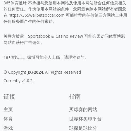
365体育足球 不承担与您使用本网站及使用本网站所含任何信息相关
的任何责任。作为使用本网站的条件，您同意免除本网站所有者因您
在
https://365wellbetsoccer.com
可能推荐的任何第三方网站上使用
任何服务而产生的任何索赔。
关联方披露：Sportsbook & Casino Review 可能会因访问体育博彩
网站而获得广告佣金。
18+岁以上。赌博可能令人上瘾，请理性参与。
© Copyright
JXF2024
. All Rights Reserved
Currently v1.0.2.
链接
指南
主页
买球赛的网站
体育
世界杯买球平台
游戏
球探足球比分