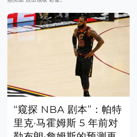
“窥探 NBA 剧本”：帕特
里克·马霍姆斯 5 年前对
勒布朗·詹姆斯的预测再