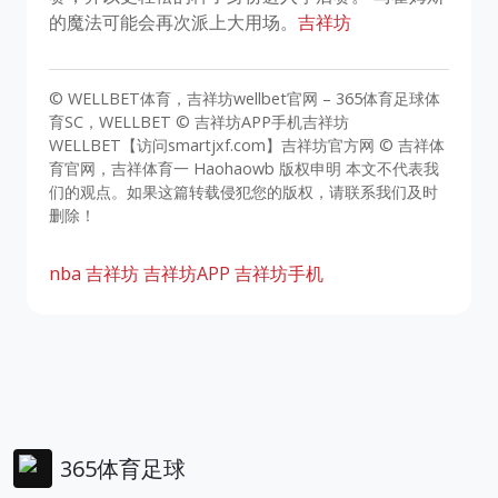
的魔法可能会再次派上大用场。
吉祥坊
© WELLBET体育，吉祥坊wellbet官网 – 365体育足球体
育SC，WELLBET © 吉祥坊APP手机吉祥坊
WELLBET【访问smartjxf.com】吉祥坊官方网 © 吉祥体
育官网，吉祥体育一 Haohaowb 版权申明 本文不代表我
们的观点。如果这篇转载侵犯您的版权，请联系我们及时
删除！
nba
吉祥坊
吉祥坊APP
吉祥坊手机
365体育足球