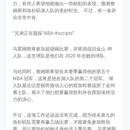
力，有些人希望他能做出一些精彩的表现，预测詹
姆斯和洛杉矶湖人队的美好时光。 不过，有一条评
论非常中肯。
“兄弟正在窥探 NBA #scripts”
马霍姆斯将参加超级碗比赛，并将迎战旧金山 49
人队，这支球队是他们在 2020 年击败的球队。
与此同时，詹姆斯希望在本赛季赢得他的第五个
NBA 冠军，这将是他在湖人队的第二个冠军。 湖
人队最近以坚韧而激动人心的双加时赛战胜了金州
勇士队，展示了他们想要赢得胜利并在西部保持活
力的决心。
不过，这项工作还远远没有完成，因为排名第九的
洛杉矶队需要再赢几场比赛，才能避免参加附加
赛，并以更轻松的种子身份进入季后赛。 马霍姆斯