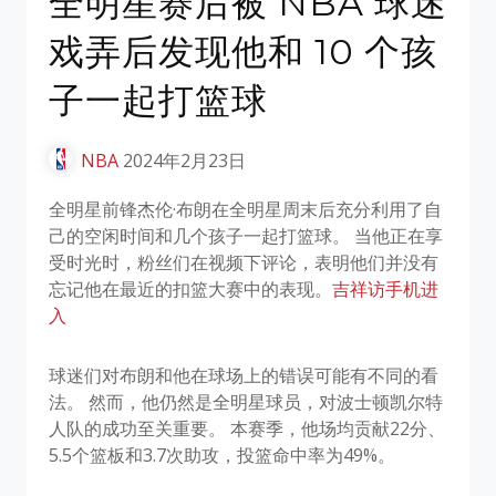
全明星赛后被 NBA 球迷
戏弄后发现他和 10 个孩
子一起打篮球
NBA
2024年2月23日
全明星前锋杰伦·布朗在全明星周末后充分利用了自
己的空闲时间和几个孩子一起打篮球。 当他正在享
受时光时，粉丝们在视频下评论，表明他们并没有
忘记他在最近的扣篮大赛中的表现。
吉祥访手机进
入
球迷们对布朗和他在球场上的错误可能有不同的看
法。 然而，他仍然是全明星球员，对波士顿凯尔特
人队的成功至关重要。 本赛季，他场均贡献22分、
5.5个篮板和3.7次助攻，投篮命中率为49%。