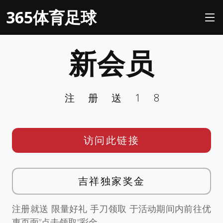
365体育足球
新会员
注册送18
访问此链接
吉祥独家奖金
注册就送 限量好礼 手刀领取 于活动期间内前往优
惠页面”点击领取”彩金。