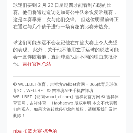
球迷们要到 2 月 22 日星期四才能看到布朗的比
赛。他们将通过造访芝加哥公牛队来恢复常规赛，
这是本赛季第二次与他们交锋。 但这位明星前锋正
在通过与几个孩子进行一场有趣的比赛来热身。
球迷们可能永远不会忘记他在扣篮大赛上令人失望
的表现。 此外，关于他不能用左手运球的说法可能
会一直伴随着他，直到球迷找到不同的理由来批评
他。
吉祥官网总站
© WELLBET体育，吉祥坊wellbet官网 – 365体育足球体
育SC，WELLBET © 吉祥坊APP手机吉祥坊
WELLBET【访问smartjxf.com】吉祥坊官方网 © 吉祥体
育官网，吉祥体育一 Haohaowb 版权申明 本文不代表我
们的观点。如果这篇转载侵犯您的版权，请联系我们及时
删除！
nba
扣篮大赛
棕色的