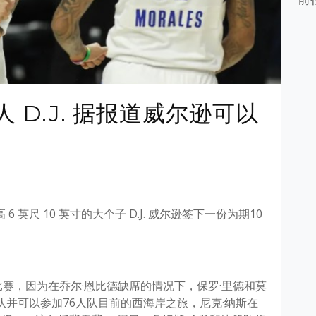
人 D.J. 据报道威尔逊可以
 英尺 10 英寸的大个子 D.J. 威尔逊签下一份为期10
比赛，因为在乔尔·恩比德缺席的情况下，保罗·里德和莫
队并可以参加76人队目前的西海岸之旅，尼克·纳斯在