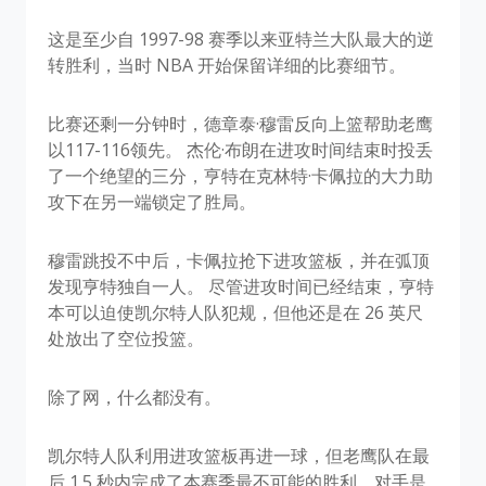
这是至少自 1997-98 赛季以来亚特兰大队最大的逆
转胜利，当时 NBA 开始保留详细的比赛细节。
比赛还剩一分钟时，德章泰·穆雷反向上篮帮助老鹰
以117-116领先。 杰伦·布朗在进攻时间结束时投丢
了一个绝望的三分，亨特在克林特·卡佩拉的大力助
攻下在另一端锁定了胜局。
穆雷跳投不中后，卡佩拉抢下进攻篮板，并在弧顶
发现亨特独自一人。 尽管进攻时间已经结束，亨特
本可以迫使凯尔特人队犯规，但他还是在 26 英尺
处放出了空位投篮。
除了网，什么都没有。
凯尔特人队利用进攻篮板再进一球，但老鹰队在最
后 1.5 秒内完成了本赛季最不可能的胜利，对手是