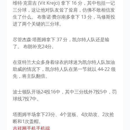
维特·克雷吉 (Vit Krejci) 拿下 16 分，其中包括一记
三分球，这让他对队友耸了耸肩，仿佛不敢相信发
生了什么。 布鲁诺·费尔南多拿下 13 分，马修斯投
进了两个关键的三分球。
尽管杰森·塔图姆拿下 37 分，凯尔特人队还是输
了。 布朗补充24分。
在亚特兰大众多身着绿衣的球迷为凯尔特人队加油
助威的情况下，凯尔特人队在第一节就以 44-22 领
先，将主队翻倍。
波士顿队开场24投16中，其中三分线外7投5中，罚
球线7投7中。
塔图姆半场拿下23分、4个篮板、4次助攻、2次抢
断和1次盖帽。
吉祥网手机手机端