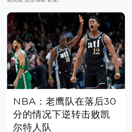
NBA：老鹰队在落后30
分的情况下逆转击败凯
尔特人队