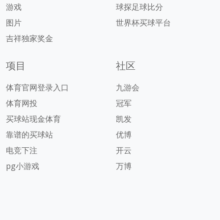
游戏
球探足球比分
图片
世界杯买球平台
吉祥独家奖金
项目
社区
体育官网登录入口
九游会
体育网投
冠军
买球站现金体育
凯发
靠谱的买球站
优博
电竞下注
开云
pg小游戏
万博