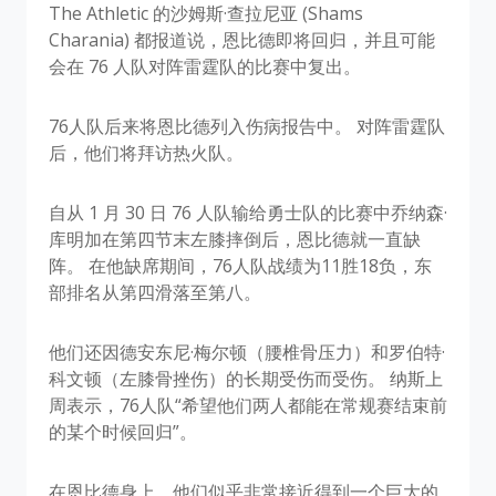
The Athletic 的沙姆斯·查拉尼亚 (Shams
Charania) 都报道说，恩比德即将回归，并且可能
会在 76 人队对阵雷霆队的比赛中复出。
76人队后来将恩比德列入伤病报告中。 对阵雷霆队
后，他们将拜访热火队。
自从 1 月 30 日 76 人队输给勇士队的比赛中乔纳森·
库明加在第四节末左膝摔倒后，恩比德就一直缺
阵。 在他缺席期间，76人队战绩为11胜18负，东
部排名从第四滑落至第八。
他们还因德安东尼·梅尔顿（腰椎骨压力）和罗伯特·
科文顿（左膝骨挫伤）的长期受伤而受伤。 纳斯上
周表示，76人队“希望他们两人都能在常规赛结束前
的某个时候回归”。
在恩比德身上，他们似乎非常接近得到一个巨大的