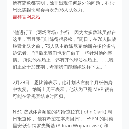
所有迹象都表明，除非出现任何意外的问题，乔尔·
恩比德很快就会再次为76人队效力。
吉祥官网总站
“他进行了（两场客场）旅行，因为大多数球员都在
这里，而且我们训练得很轻松，”周日，在76人队战
胜猛龙队之前，76人队主教练尼克·纳斯在多伦多告
诉记者。 “但后来我们也专门做了一些针对他的事
情。 所以他在场上，还有其他球员在场上。 ……我
们正处于加速期，希望我们能继续这样下去。”
2月29日，恩比德表示，他计划从左侧半月板伤势
中恢复。 纳斯上周三表示，他认为卫冕 MVP 很有
可能在常规赛结束时回归。
NBC 费城体育频道的约翰·克拉克 (John Clark) 周
日报道称，“他有希望在本周回归”。 ESPN 的阿德
里安·沃伊纳罗夫斯基 (Adrian Wojnarowski) 和