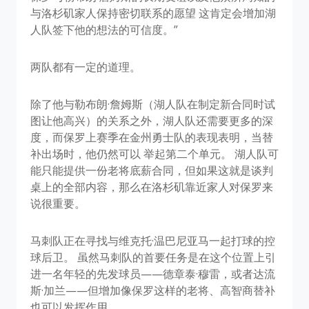
与洛杉矶家人保持密切联系的愿望 这肯定会增加湖
人队签下他的想法的可信度。”
两队都有一定的道理。
除了他与勒布朗·詹姆斯（湖人队在制定新合同时试
图让他高兴）的关系之外，湖人队还需要更多的深
度，而保罗上赛季在金州勇士队的表现表明，当替
补出场时，他仍然可以 举起第二个单元。 湖人队可
能只能提供一份老将底薪合同，但如果这就是谈判
桌上的全部内容，那么在洛杉矶靠近家人对保罗来
说很重要。
马刺队正在寻找与维克托·温巴尼亚马一起打球的控
球后卫。 虽然马刺队的首要任务是在这个位置上引
进一名年轻的先发球员——德章泰·穆雷，或者达流
斯·加兰——但增加像保罗这样的老将、高智商替补
也可以发挥作用。