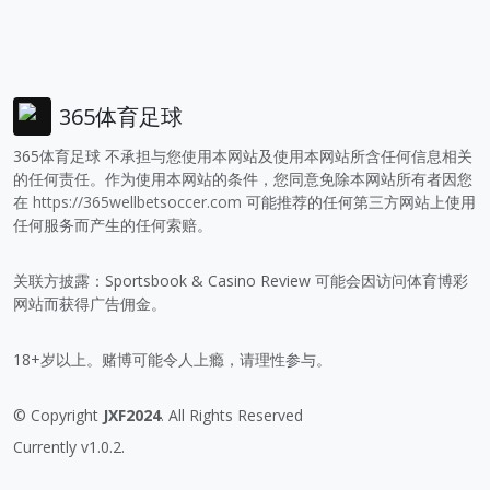
365体育足球
365体育足球 不承担与您使用本网站及使用本网站所含任何信息相关
的任何责任。作为使用本网站的条件，您同意免除本网站所有者因您
在
https://365wellbetsoccer.com
可能推荐的任何第三方网站上使用
任何服务而产生的任何索赔。
关联方披露：Sportsbook & Casino Review 可能会因访问体育博彩
网站而获得广告佣金。
18+岁以上。赌博可能令人上瘾，请理性参与。
© Copyright
JXF2024
. All Rights Reserved
Currently v1.0.2.