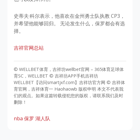
史蒂夫·科尔表示，他喜欢在金州勇士队执教 CP3，
并希望他能够回归。 无论发生什么，保罗都会有选
择。
吉祥官网总站
© WELLBET体育，吉祥坊wellbet官网 – 365体育足球体
育SC，WELLBET © 吉祥坊APP手机吉祥坊
WELLBET【访问smartjxf.com】吉祥坊官方网 © 吉祥体
育官网，吉祥体育一 Haohaowb 版权申明 本文不代表我
们的观点。如果这篇转载侵犯您的版权，请联系我们及时
删除！
nba
保罗
湖人队