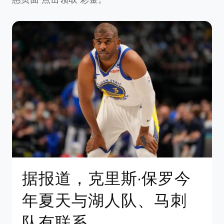
据报道，克里斯·保罗今
年夏天与湖人队、马刺
队有联系