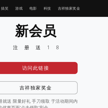
搞笑
游戏
电影
科技
吉祥独家奖金
新会员
注册送18
访问此链接
吉祥独家奖金
册就送 限量好礼 手刀领取 于活动期间内
往优惠页面”点击领取”彩金。