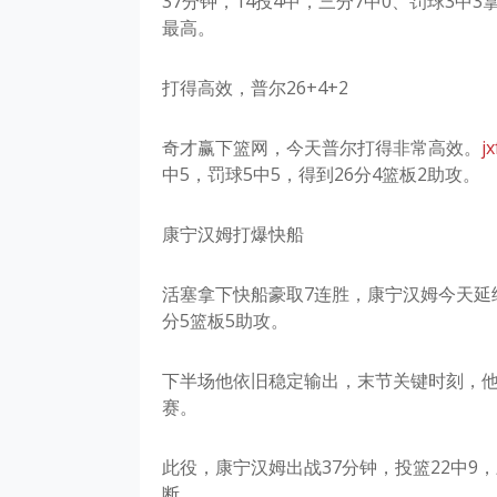
37分钟，14投4中，三分7中0、罚球3中3
最高。
打得高效，普尔26+4+2
奇才赢下篮网，今天普尔打得非常高效。
jx
中5，罚球5中5，得到26分4篮板2助攻。
康宁汉姆打爆快船
活塞拿下快船豪取7连胜，康宁汉姆今天延
分5篮板5助攻。
下半场他依旧稳定输出，末节关键时刻，他
赛。
此役，康宁汉姆出战37分钟，投篮22中9，三
断。