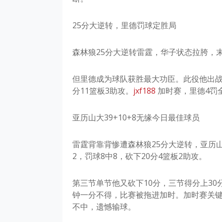
25分大逆转，里德罚球定胜局
森林狼25分大逆转雷霆，华子状态拉胯，
但里德成为球队获胜最大功臣。此役他出战41
分11篮板3助攻。
jxf188
加时赛，里德4罚
亚历山大39+10+8无缘今日最佳球员
雷霆背靠背惨遭森林狼25分大逆转，亚历山
2，罚球8中8，砍下20分4篮板2助攻。
第三节单节他又砍下10分，三节得分上30
钟一分不得，比赛被拖进加时。加时赛关
不中，遗憾输球。