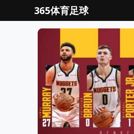
365体育足球