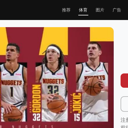
推荐
体育
图片
广告
注
前