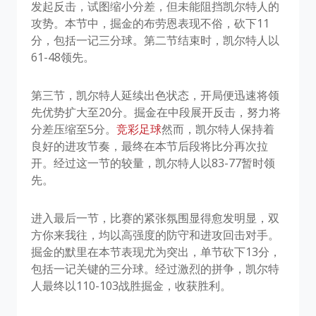
发起反击，试图缩小分差，但未能阻挡凯尔特人的
攻势。本节中，掘金的布劳恩表现不俗，砍下11
分，包括一记三分球。第二节结束时，凯尔特人以
61-48领先。
第三节，凯尔特人延续出色状态，开局便迅速将领
先优势扩大至20分。掘金在中段展开反击，努力将
分差压缩至5分。
竞彩足球
然而，凯尔特人保持着
良好的进攻节奏，最终在本节后段将比分再次拉
开。经过这一节的较量，凯尔特人以83-77暂时领
先。
进入最后一节，比赛的紧张氛围显得愈发明显，双
方你来我往，均以高强度的防守和进攻回击对手。
掘金的默里在本节表现尤为突出，单节砍下13分，
包括一记关键的三分球。经过激烈的拼争，凯尔特
人最终以110-103战胜掘金，收获胜利。