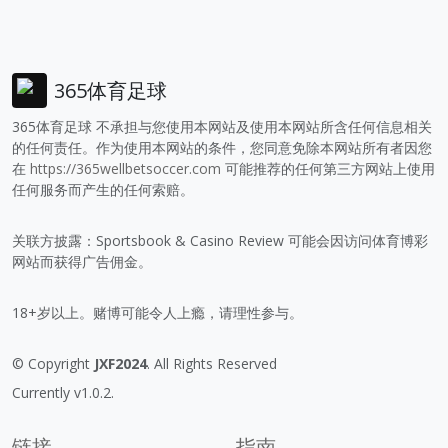
365体育足球
365体育足球 不承担与您使用本网站及使用本网站所含任何信息相关
的任何责任。作为使用本网站的条件，您同意免除本网站所有者因您
在
https://365wellbetsoccer.com
可能推荐的任何第三方网站上使用
任何服务而产生的任何索赔。
关联方披露：Sportsbook & Casino Review 可能会因访问体育博彩
网站而获得广告佣金。
18+岁以上。赌博可能令人上瘾，请理性参与。
© Copyright
JXF2024
. All Rights Reserved
Currently v1.0.2.
链接
指南