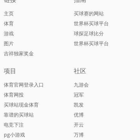
主页
买球赛的网站
体育
世界杯买球平台
游戏
球探足球比分
图片
世界杯买球平台
吉祥独家奖金
项目
社区
体育官网登录入口
九游会
体育网投
冠军
买球站现金体育
凯发
靠谱的买球站
优博
电竞下注
开云
pg小游戏
万博