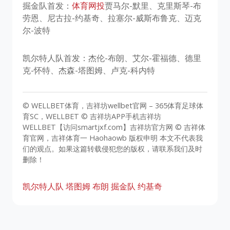
掘金队首发：
体育网投
贾马尔-默里、克里斯琴-布
劳恩、尼古拉-约基奇、拉塞尔-威斯布鲁克、迈克
尔-波特
凯尔特人队首发：杰伦-布朗、艾尔-霍福德、德里
克-怀特、杰森-塔图姆、卢克-科内特
© WELLBET体育，吉祥坊wellbet官网 – 365体育足球体
育SC，WELLBET © 吉祥坊APP手机吉祥坊
WELLBET【访问smartjxf.com】吉祥坊官方网 © 吉祥体
育官网，吉祥体育一 Haohaowb 版权申明 本文不代表我
们的观点。如果这篇转载侵犯您的版权，请联系我们及时
删除！
凯尔特人队
塔图姆
布朗
掘金队
约基奇