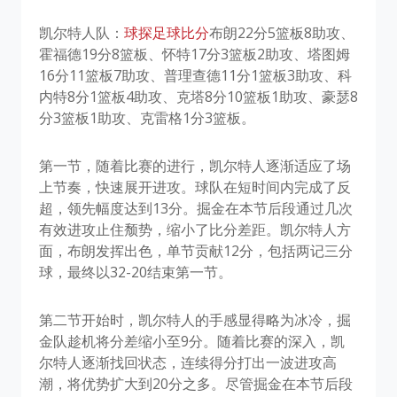
凯尔特人队：
球探足球比分
布朗22分5篮板8助攻、
霍福德19分8篮板、怀特17分3篮板2助攻、塔图姆
16分11篮板7助攻、普理查德11分1篮板3助攻、科
内特8分1篮板4助攻、克塔8分10篮板1助攻、豪瑟8
分3篮板1助攻、克雷格1分3篮板。
第一节，随着比赛的进行，凯尔特人逐渐适应了场
上节奏，快速展开进攻。球队在短时间内完成了反
超，领先幅度达到13分。掘金在本节后段通过几次
有效进攻止住颓势，缩小了比分差距。凯尔特人方
面，布朗发挥出色，单节贡献12分，包括两记三分
球，最终以32-20结束第一节。
第二节开始时，凯尔特人的手感显得略为冰冷，掘
金队趁机将分差缩小至9分。随着比赛的深入，凯
尔特人逐渐找回状态，连续得分打出一波进攻高
潮，将优势扩大到20分之多。尽管掘金在本节后段