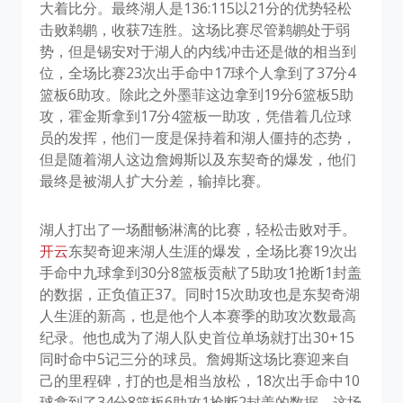
大着比分。最终湖人是136:115以21分的优势轻松
击败鹈鹕，收获7连胜。这场比赛尽管鹈鹕处于弱
势，但是锡安对于湖人的内线冲击还是做的相当到
位，全场比赛23次出手命中17球个人拿到了37分4
篮板6助攻。除此之外墨菲这边拿到19分6篮板5助
攻，霍金斯拿到17分4篮板一助攻，凭借着几位球
员的发挥，他们一度是保持着和湖人僵持的态势，
但是随着湖人这边詹姆斯以及东契奇的爆发，他们
最终是被湖人扩大分差，输掉比赛。
湖人打出了一场酣畅淋漓的比赛，轻松击败对手。
开云
东契奇迎来湖人生涯的爆发，全场比赛19次出
手命中九球拿到30分8篮板贡献了5助攻1抢断1封盖
的数据，正负值正37。同时15次助攻也是东契奇湖
人生涯的新高，也是他个人本赛季的助攻次数最高
纪录。他也成为了湖人队史首位单场就打出30+15
同时命中5记三分的球员。詹姆斯这场比赛迎来自
己的里程碑，打的也是相当放松，18次出手命中10
球拿到了34分8篮板6助攻1抢断2封盖的数据，这场