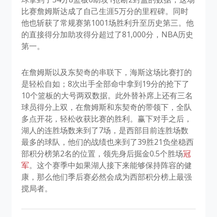
比赛詹姆斯达成了自己生涯5万分的里程碑。同时
他也斩获了常规赛第1001场胜利升至历史第三。他
的直接得分加助攻得分超过了81,000分，NBA历史
第一。
在詹姆斯以及东契奇的串联下，海斯这场比赛打的
是轻松自如；8次出手全部命中拿到19分的抢下了
10个篮板的大号两双数据。此外替补席上还有三名
球员得分上双，在詹姆斯和东契奇的带领下，全队
多点开花，轻松收获比赛的胜利。赢下对手之后，
湖人的连胜场数来到了7场，是西部目前连胜场数
最多的球队，他们的战绩也来到了39胜21负坐稳西
部积分榜第2名的位置，领先身后掘金0.5个胜场
冠
军
。这个赛季中如果湖人接下来能够保持阵容的健
康，那么他们季后赛必然会成为西部积分榜上最强
搅局者。