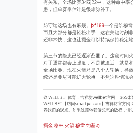
有关系。全场比赛34罚22中，这种命中率
患，但单赛季估计是很难弥补了。
防守端这场也有麻烦。
jxf188
一个是给穆雷
而且大部分都是轻松出手，这在关键时刻非
还非常快，这也让掘金可以持续保持稳定
第三节的隐患已经逐渐凸显了。这段时间
对手通常都会上强度，不是被迫近，就是
全场比赛。现在火箭只是八个人轮换，导
续还是要尽可能扩大轮换，不然这种情况
© WELLBET体育，吉祥坊wellbet官网 – 36
WELLBET【访问smartjxf.com】吉祥坊官方
表我们的观点。如果这篇转载侵犯您的版权，请
掘金
格林
火箭
穆雷
约基奇