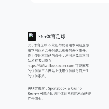
365体育足球
365体育足球 不承担与您使用本网站及使
用本网站所含任何信息相关的任何责任。
作为使用本网站的条件，您同意免除本网
站所有者因您在
https://365wellbetsoccer.com
可能推荐
的任何第三方网站上使用任何服务而产生
的任何索赔。
关联方披露：Sportsbook & Casino
Review 可能会因访问体育博彩网站而获得
广告佣金。