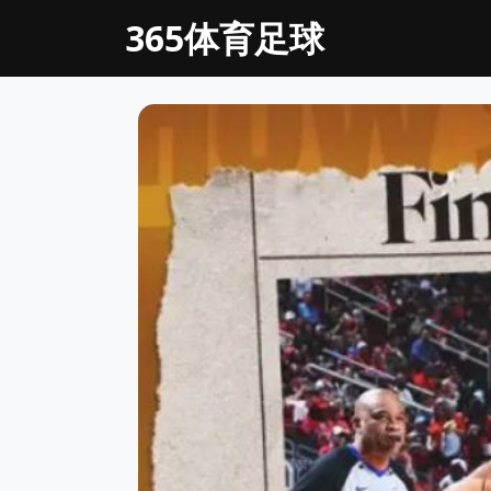
365体育足球