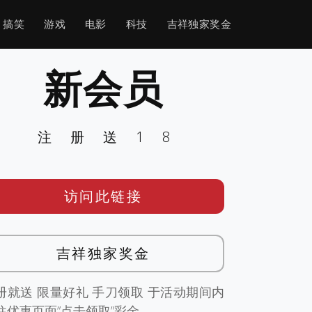
搞笑
游戏
电影
科技
吉祥独家奖金
新会员
注册送18
访问此链接
吉祥独家奖金
册就送 限量好礼 手刀领取 于活动期间内
往优惠页面”点击领取”彩金。