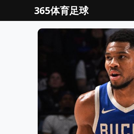
365体育足球