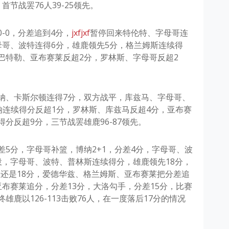
节战罢76人39-25领先。
-0，分差追到4分，
jxfjxf
暂停回来特伦特、字母哥连
母哥、波特连得6分，雄鹿领先5分，格兰姆斯连续得
巴特勒、亚布赛莱反超2分，罗林斯、字母哥反超2
纳、卡斯尔顿连得7分，双方战平，库兹马、字母哥、
博纳连续得分反超1分，罗林斯、库兹马反超4分，亚布赛
分反超9分，三节战罢雄鹿96-87领先。
5分，字母哥补篮，博纳2+1，分差4分，字母哥、波
投，字母哥、波特、普林斯连续得分，雄鹿领先18分，
还是18分，爱德华兹、格兰姆斯、亚布赛莱把分差追
布赛莱追分，分差13分，大洛勾手，分差15分，比赛
鹿以126-113击败76人，在一度落后17分的情况