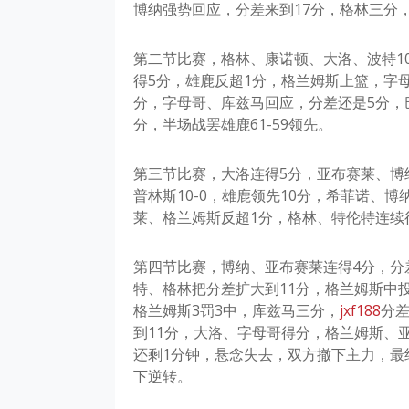
博纳强势回应，分差来到17分，格林三分，首
第二节比赛，格林、康诺顿、大洛、波特10
得5分，雄鹿反超1分，格兰姆斯上篮，字
分，字母哥、库兹马回应，分差还是5分，
分，半场战罢雄鹿61-59领先。
第三节比赛，大洛连得5分，亚布赛莱、博
普林斯10-0，雄鹿领先10分，希菲诺、
莱、格兰姆斯反超1分，格林、特伦特连续得
第四节比赛，博纳、亚布赛莱连得4分，分差
特、格林把分差扩大到11分，格兰姆斯中
格兰姆斯3罚3中，库兹马三分，
jxf188
分差
到11分，大洛、字母哥得分，格兰姆斯、亚
还剩1分钟，悬念失去，双方撤下主力，最终雄
下逆转。