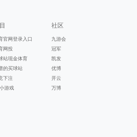
目
社区
育官网登录入口
九游会
育网投
冠军
球站现金体育
凯发
谱的买球站
优博
竞下注
开云
g小游戏
万博