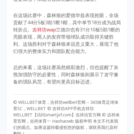
在这场比赛中，森林狼的爱德华兹表现抢眼，全场
贡献了44分5板3助1断1帽，其中单节18分成为战局
转折点。
吉祥坊wap
兰德尔也有31分10板5助1断的
亮眼表现，两人的发挥带领球队成功取得关键胜
利。这场胜利对于森林狼来说意义重大，展现了他
们强大的整体实力和团队配合能力。
总的来看，这场比赛虽然精彩激烈，但也提醒了灰
熊加强防守的必要性，同时森林狼则展示了攻守兼
备的强队风范，有望向更高目标迈进。
© WELLBET体育，吉祥坊wellbet官网 – 365体育足球体
育SC，WELLBET © 吉祥坊APP手机吉祥坊
WELLBET【访问smartjxf.com】吉祥坊官方网 © 吉祥体
育官网，吉祥体育一 Haohaowb 版权申明 本文不代表我
们的观点。如果这篇转载侵犯您的版权，请联系我们及时
删除！