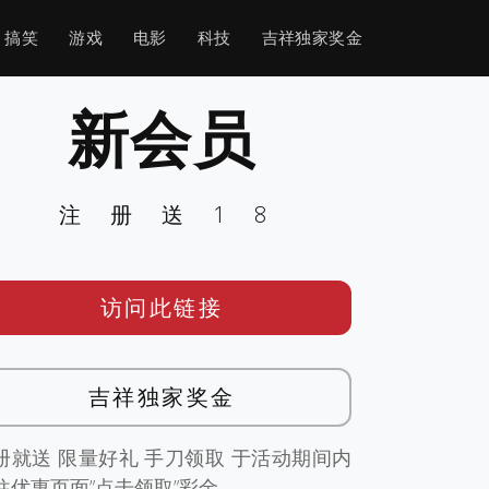
搞笑
游戏
电影
科技
吉祥独家奖金
新会员
注册送18
访问此链接
吉祥独家奖金
册就送 限量好礼 手刀领取 于活动期间内
往优惠页面”点击领取”彩金。