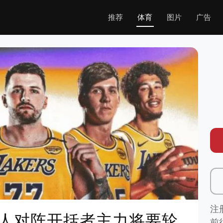
推荐
体育
图片
广告
注
人对阵开括者主力将要轮
前