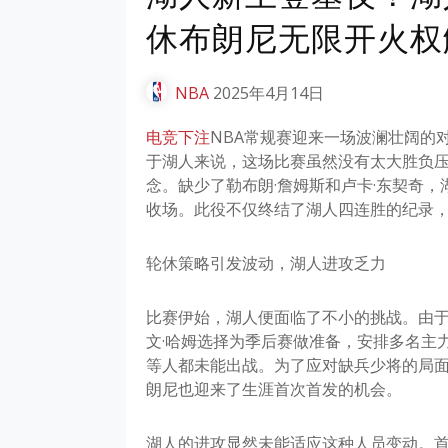
休布朗尼无限开火权
NBA
2025年4月14日
电竞下注
NBA常规赛迎来一场波澜壮阔的
于湖人来说，这场比赛虽然没有太大胜负
念。缺少了勒布朗·詹姆斯和卢卡·东契奇，
收场。此役不仅终结了湖人四连胜的纪录
轮休策略引发波动，湖人进攻乏力
比赛伊始，湖人便面临了不小的挑战。由
文·哈姆选择为季后赛做准备，安排多名主
等人都未能出战。为了应对缺兵少将的局面
朗尼也迎来了生涯首次首发的机会。
湖人的进攻显然未能适应这种人员变动。