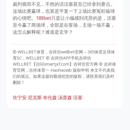
裁判视而不见，不然的话活塞甚至已经拿到赛点。
这场比赛赢球，也算是平复一下上场比赛冤枉输球
的心情吧。
188bet
只是让小编感到诧异的是，活塞
至今赢了两场球，全部是在客场，主场一场不赢，
这怎么解释呢？难道是玄学？
© WELLBET体育，吉祥坊wellbet官网 – 365体育足球体
育SC，WELLBET © 吉祥坊APP手机吉祥坊
WELLBET【访问smartjxf.com】吉祥坊官方网 © 吉祥体
育官网，吉祥体育一 Haohaowb 版权申明 本文不代表我
们的观点。如果这篇转载侵犯您的版权，请联系我们及时
删除！
坎宁安
尼克斯
布伦森
汤普森
活塞