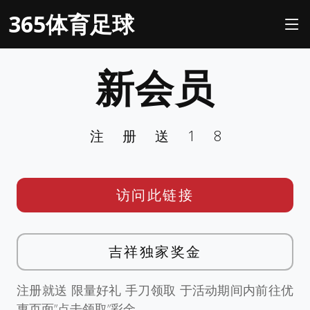
365体育足球
新会员
注册送18
访问此链接
吉祥独家奖金
注册就送 限量好礼 手刀领取 于活动期间内前往优
惠页面”点击领取”彩金。