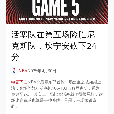
活塞队在第五场险胜尼
克斯队，坎宁安砍下24
分
NBA
2025年4月30日
电竞下注
NBA季后赛东部首轮一场焦点之战如期上
演，客场作战的活塞以106-103击败尼克斯，系列
赛追至2-3。其实上一场比赛活塞就输得很冤枉，这
场比赛赢球也算是一种补偿。只是，一现象很奇
葩。