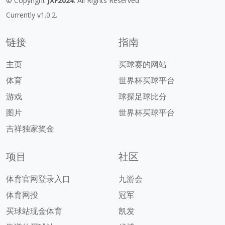
© Copyright
JXF2024
. All Rights Reserved
Currently v1.0.2.
链接
指南
主页
买球赛的网站
体育
世界杯买球平台
游戏
球探足球比分
图片
世界杯买球平台
吉祥独家奖金
项目
社区
体育官网登录入口
九游会
体育网投
冠军
买球站现金体育
凯发