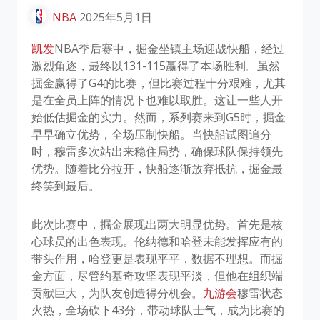
NBA
2025年5月1日
凯发
NBA季后赛中，掘金坐镇主场迎战快船，经过
激烈角逐，最终以131-115赢得了本场胜利。虽然
掘金赢得了G4的比赛，但比赛过程十分艰难，尤其
是在全员上阵的情况下也难以取胜。这让一些人开
始低估掘金的实力。然而，系列赛来到G5时，掘金
早早确立优势，全场压制快船。当快船试图追分
时，穆雷多次站出来稳住局势，确保球队保持领先
优势。随着比分拉开，快船逐渐放弃抵抗，掘金最
终笑到最后。
此次比赛中，掘金展现出两大明显优势。首先是核
心球员的出色表现。伦纳德和哈登未能发挥应有的
带头作用，哈登更是表现平平，数据不理想。而掘
金方面，尽管约基奇攻坚表现平淡，但他在组织端
贡献巨大，为队友创造得分机会。
九游会
穆雷状态
火热，全场砍下43分，带动球队士气，成为比赛的