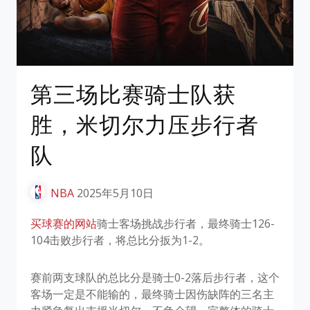
第三场比赛骑士队获
胜，米切尔力压步行者
队
NBA
2025年5月10日
买球赛的网站
骑士客场挑战步行者，最终骑士126-
104击败步行者，将总比分扳为1-2。
赛前两支球队的总比分是骑士0-2落后步行者，这个
客场一定是不能输的，最终骑士因伤缺阵的三名主