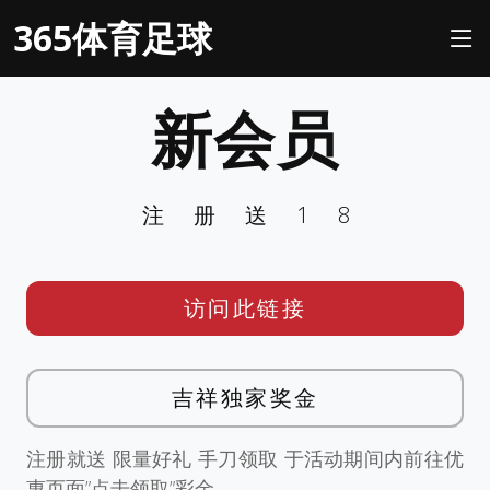
365体育足球
新会员
注册送18
访问此链接
吉祥独家奖金
注册就送 限量好礼 手刀领取 于活动期间内前往优
惠页面”点击领取”彩金。