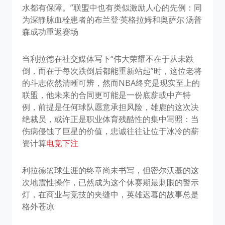
水都有保障。”联盟中也有类似激励人心的先例：同
为深静脉血栓患者的布兰登·英格拉姆和奥萨尔·汤普
森成功重返赛场
当利拉德在社交媒体写下“伟大荣耀不在于从未跌
倒，而在于每次跌倒后都能重新站起”时，这位老将
的斗志依然清晰可辨，然而NBA终究是现实至上的
联盟，他未来的合同更可能是一份底薪或中产特
例，前提是任何球队愿意承担风险，雄鹿的这次决
绝裁员，或许正是职业体育残酷性的集中写照：当
伤病侵蚀了巨星的价值，忠诚往往让位于冰冷的薪
资计算
电竞下注
利拉德篮球生涯的终章尚未书写，但密尔沃基的这
次地震性操作，已然成为这个休赛期最刺眼的警示
灯，在商业与竞技的夹缝中，英雄迟暮的故事总是
格外苍凉