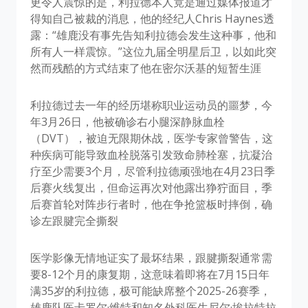
更令人震惊的是，利拉德本人竟是通过媒体报道才
得知自己被裁的消息，他的经纪人Chris Haynes透
露：“雄鹿没有事先告知利拉德会发生这种事，他和
所有人一样震惊。”这位九届全明星后卫，以如此突
然而残酷的方式结束了他在密尔沃基的短暂生涯
利拉德过去一年的经历堪称职业运动员的噩梦，今
年3月26日，他被确诊右小腿深静脉血栓
（DVT），被迫无限期休战，医学专家曾警告，这
种疾病可能导致血栓脱落引发致命肺栓塞，抗凝治
疗至少需要3个月，尽管利拉德顽强地在4月23日季
后赛火线复出，但命运再次对他露出狰狞面目，季
后赛首轮对阵步行者时，他在争抢篮板时摔倒，确
诊左跟腱完全撕裂
医学影像无情地证实了最坏结果，跟腱撕裂通常需
要8-12个月的康复期，这意味着即将在7月15日年
满35岁的利拉德，极可能缺席整个2025-26赛季，
雄鹿队医卡罗尔·维特和知名外科医生尼尔·埃拉特拉