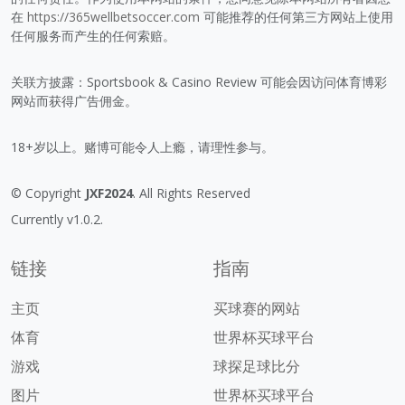
在
https://365wellbetsoccer.com
可能推荐的任何第三方网站上使用
任何服务而产生的任何索赔。
关联方披露：Sportsbook & Casino Review 可能会因访问体育博彩
网站而获得广告佣金。
18+岁以上。赌博可能令人上瘾，请理性参与。
© Copyright
JXF2024
. All Rights Reserved
Currently v1.0.2.
链接
指南
主页
买球赛的网站
体育
世界杯买球平台
游戏
球探足球比分
图片
世界杯买球平台