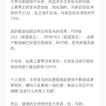
尽管马刺战绩不出色，但这并非文班亚马的问题：
上赛季文班亚马受伤前，他在场时，马刺百回合净
胜对手2.5分，反之他不在场，马刺百回合净负对手
7.9分。
高阶数据也能证明文班亚马的优秀：PER值
24.2（联盟第五）、BPM+6.5（联盟第五），这两
个数据都已经是巨星级别，MVP榜，受伤前最高第
四。
不夸张，如果上赛季没有受伤，文班亚马很可能实
现全明星+ 最佳阵容+DPOY。
个人觉得，文班亚马的比赛观感是要强于数据或者
荣誉的，哪怕只是看他一场比赛，都会让你忍不住
感慨“这是什么外星人天赋”。
所以，健康的文班绝对是大杀器，但，马刺…