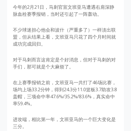
今年的2月21日，马刺官宣文班亚马遭遇右肩深静
脉血栓赛季报销，当时还引起了一阵轰动。
不少球迷担心他会和波什（严重多了）一样淡出联
盟，但从结果上看，文班亚马只花了四个月时间就
成功完成回归。
对于马刺而言这肯定是个好消息，但对于马刺的对
手们，那可就是个大麻烦了。
在上赛季报销之前，文班亚马一共打了46场比赛，
场均上场33.2分钟，得到24.3分11.0篮板3.7助攻3.8
盖帽，三项命中率47.6%/35.2%/83.6%，真实命中
率59.4%。
进攻端，相比第一年，文班亚马的一个巨大变化是
三分。