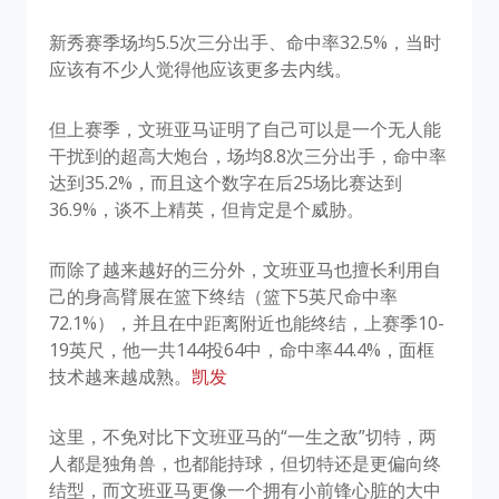
新秀赛季场均5.5次三分出手、命中率32.5%，当时
应该有不少人觉得他应该更多去内线。
但上赛季，文班亚马证明了自己可以是一个无人能
干扰到的超高大炮台，场均8.8次三分出手，命中率
达到35.2%，而且这个数字在后25场比赛达到
36.9%，谈不上精英，但肯定是个威胁。
而除了越来越好的三分外，文班亚马也擅长利用自
己的身高臂展在篮下终结（篮下5英尺命中率
72.1%），并且在中距离附近也能终结，上赛季10-
19英尺，他一共144投64中，命中率44.4%，面框
技术越来越成熟。
凯发
这里，不免对比下文班亚马的“一生之敌”切特，两
人都是独角兽，也都能持球，但切特还是更偏向终
结型，而文班亚马更像一个拥有小前锋心脏的大中