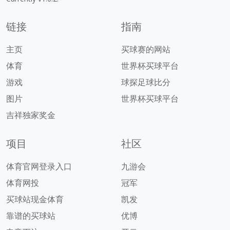
链接
指南
主页
买球赛的网站
体育
世界杯买球平台
游戏
球探足球比分
图片
世界杯买球平台
吉祥独家奖金
项目
社区
体育官网登录入口
九游会
体育网投
冠军
买球站现金体育
凯发
靠谱的买球站
优博