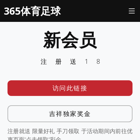
365体育足球
新会员
注册送18
访问此链接
吉祥独家奖金
注册就送 限量好礼 手刀领取 于活动期间内前往优
惠页面”点击领取”彩金。