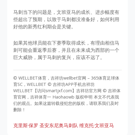
马刺当下的问题是，文班亚马的成长、进步幅度有
些超出了预期，以致于马刺都没准备好，如何利用
好他的新秀红利期会是关键。
如果其他球员能在下赛季取得成长，有理由相信马
刺可能会重返季后赛，并且在未来成为西部的一个
巨大威胁，属于马刺的复兴，应该不远了。
© WELLBET体育，吉祥坊wellbet官网 – 365体育足球体
育SC，WELLBET © 吉祥坊APP手机吉祥坊
WELLBET【访问smartjxf.com】吉祥坊官方网 © 吉祥体
育官网，吉祥体育一 Haohaowb 版权申明 本文不代表我
们的观点。如果这篇转载侵犯您的版权，请联系我们及时
删除！
克里斯·保罗
圣安东尼奥马刺队
维克托·文班亚马