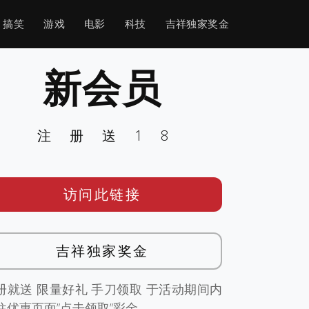
搞笑
游戏
电影
科技
吉祥独家奖金
新会员
注册送18
访问此链接
吉祥独家奖金
册就送 限量好礼 手刀领取 于活动期间内
往优惠页面”点击领取”彩金。