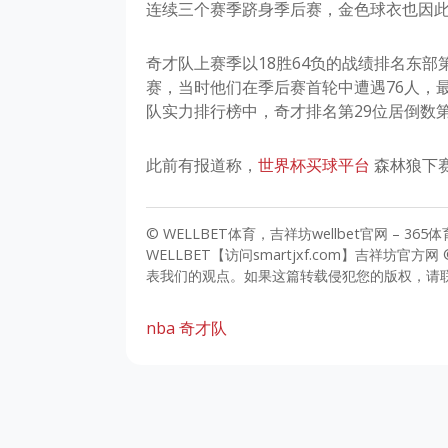
连续三个赛季跻身季后赛，金色球衣也因
奇才队上赛季以18胜64负的战绩排名东部第
赛，当时他们在季后赛首轮中遭遇76人，最
队实力排行榜中，奇才排名第29位居倒数
此前有报道称，
世界杯买球平台
森林狼下
© WELLBET体育，吉祥坊wellbet官网 – 36
WELLBET【访问smartjxf.com】吉祥坊官方
表我们的观点。如果这篇转载侵犯您的版权，请
nba
奇才队