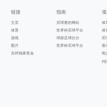
链接
指南
项
主页
买球赛的网站
体
体育
世界杯买球平台
体
游戏
球探足球比分
买
图片
世界杯买球平台
靠
吉祥独家奖金
电
p