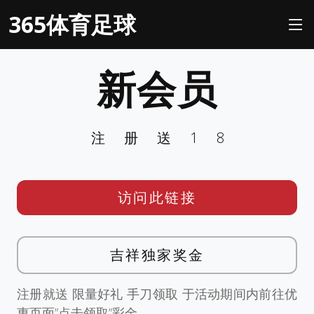
365体育足球
新会员
注册送18
访问此链接
吉祥独家奖金
注册就送 限量好礼 手刀领取 于活动期间内前往优
惠页面”点击领取”彩金。