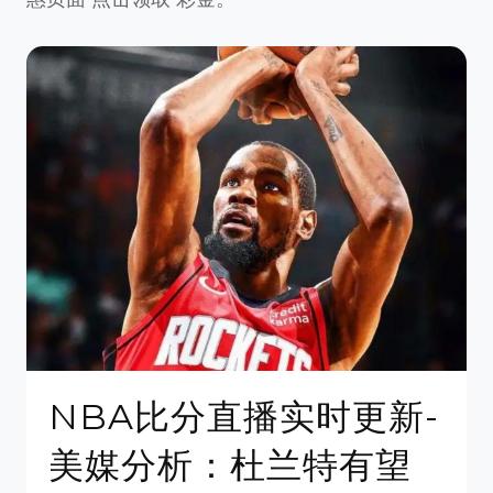
NBA比分直播实时更新-
美媒分析：杜兰特有望