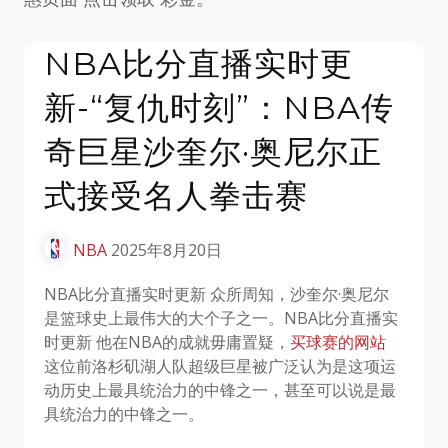
NBA比分直播实时更
新-“复仇时刻”：NBA传
奇巨星沙奎尔·奥尼尔正
式接受名人拳击赛
NBA
2025年8月20日
NBA比分直播实时更新 众所周知，沙奎尔·奥尼尔
是篮球史上最伟大的大个子之一。NBA比分直播实
时更新 他在NBA的成就毋庸置疑，
买球赛的网站
这位前洛杉矶湖人队超级巨星被广泛认为是这项运
动历史上最具统治力的中锋之一，甚至可以说是最
具统治力的中锋之一。