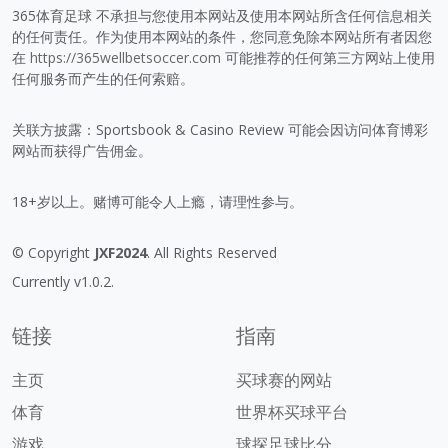
365体育足球 不承担与您使用本网站及使用本网站所含任何信息相关
的任何责任。作为使用本网站的条件，您同意免除本网站所有者因您
在
https://365wellbetsoccer.com
可能推荐的任何第三方网站上使用
任何服务而产生的任何索赔。
关联方披露：Sportsbook & Casino Review 可能会因访问体育博彩
网站而获得广告佣金。
18+岁以上。赌博可能令人上瘾，请理性参与。
© Copyright
JXF2024
. All Rights Reserved
Currently v1.0.2.
链接
指南
主页
买球赛的网站
体育
世界杯买球平台
游戏
球探足球比分