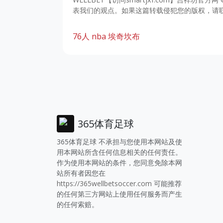
表我们的观点。如果这篇转载侵犯您的版权，请
76人
nba
埃奇坎布
365体育足球
365体育足球 不承担与您使用本网站及使
用本网站所含任何信息相关的任何责任。
作为使用本网站的条件，您同意免除本网
站所有者因您在
https://365wellbetsoccer.com
可能推荐
的任何第三方网站上使用任何服务而产生
的任何索赔。