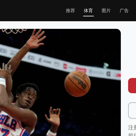
推荐
体育
图片
广告
注
前