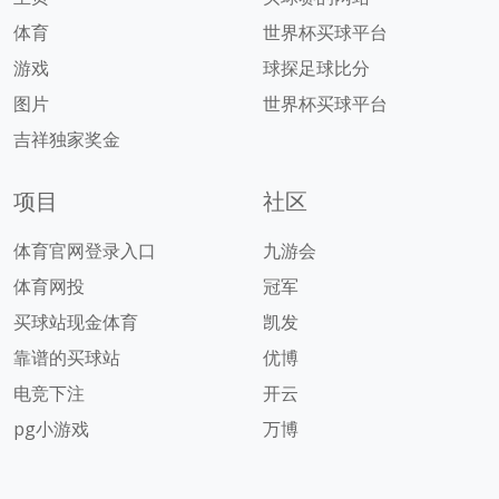
体育
世界杯买球平台
游戏
球探足球比分
图片
世界杯买球平台
吉祥独家奖金
项目
社区
体育官网登录入口
九游会
体育网投
冠军
买球站现金体育
凯发
靠谱的买球站
优博
电竞下注
开云
pg小游戏
万博