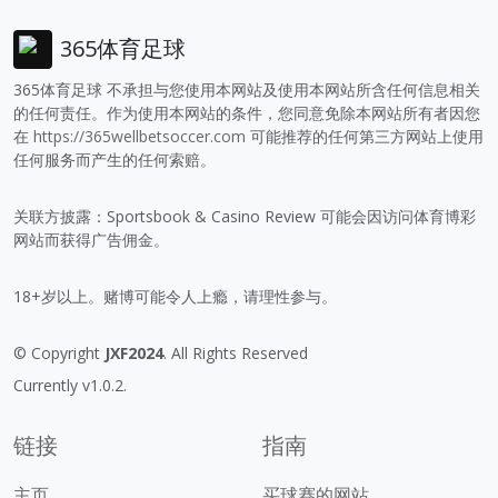
365体育足球
365体育足球 不承担与您使用本网站及使用本网站所含任何信息相关
的任何责任。作为使用本网站的条件，您同意免除本网站所有者因您
在
https://365wellbetsoccer.com
可能推荐的任何第三方网站上使用
任何服务而产生的任何索赔。
关联方披露：Sportsbook & Casino Review 可能会因访问体育博彩
网站而获得广告佣金。
18+岁以上。赌博可能令人上瘾，请理性参与。
© Copyright
JXF2024
. All Rights Reserved
Currently v1.0.2.
链接
指南
主页
买球赛的网站