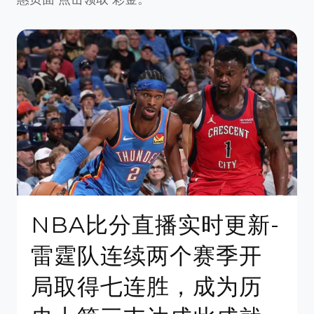
NBA比分直播实时更新-
雷霆队连续两个赛季开
局取得七连胜，成为历