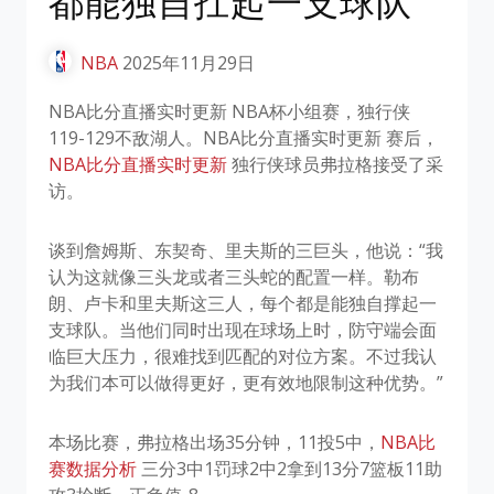
都能独自扛起一支球队
NBA
2025年11月29日
NBA比分直播实时更新 NBA杯小组赛，独行侠
119-129不敌湖人。NBA比分直播实时更新 赛后，
NBA比分直播实时更新
独行侠球员弗拉格接受了采
访。
谈到詹姆斯、东契奇、里夫斯的三巨头，他说：“我
认为这就像三头龙或者三头蛇的配置一样。勒布
朗、卢卡和里夫斯这三人，每个都是能独自撑起一
支球队。当他们同时出现在球场上时，防守端会面
临巨大压力，很难找到匹配的对位方案。不过我认
为我们本可以做得更好，更有效地限制这种优势。”
本场比赛，弗拉格出场35分钟，11投5中，
NBA比
赛数据分析
三分3中1罚球2中2拿到13分7篮板11助