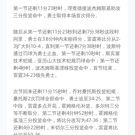
第一节还剩11分23秒时，理查德接波杰姆斯基助攻
三分投篮命中，勇士取得本场首次得分。
随后从第一节还剩11分23秒到还剩7分38秒这段时
间里，勇士在3.8分钟内未能得分，雷霆将比分从2-
3扩大到10-4，直到第一节还剩7分38秒时，波斯特
通过罚球为勇士止血。第一节还剩10秒时，斯宾塞
技术犯规，亚历山大技术犯规罚球命中；第一节还
剩4秒时，波杰姆斯基漂移投篮命中，首节结束，
雷霆34-23领先勇士。
次节回来还剩11分15秒时，乔对桑托斯投篮犯规，
桑托斯2次罚球全部命中，勇士追至34-25。第二节
中段，雷霆多点开花，霍姆格伦补篮、多尔特三分
等不断取分。第二节还剩4分钟52秒时，霍姆格伦
弧顶三分投篮命中，将比分改写为47-36；第二节
还剩4分22秒时，米切尔三分投篮命中，雷霆将比
分拉至50-36。