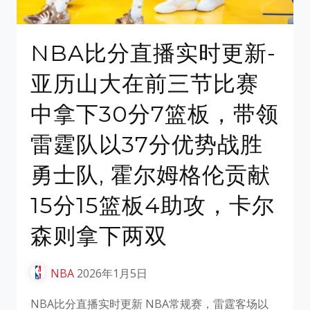
NBA比分直播实时更新-
亚历山大在前三节比赛
中拿下30分7篮板，带领
雷霆队以37分优势战胜
勇士队, 霍尔姆格伦贡献
15分15篮板4助攻，卡尔
森则拿下两双
NBA
2026年1月5日
NBA比分直播实时更新 NBA常规赛，雷霆客场以