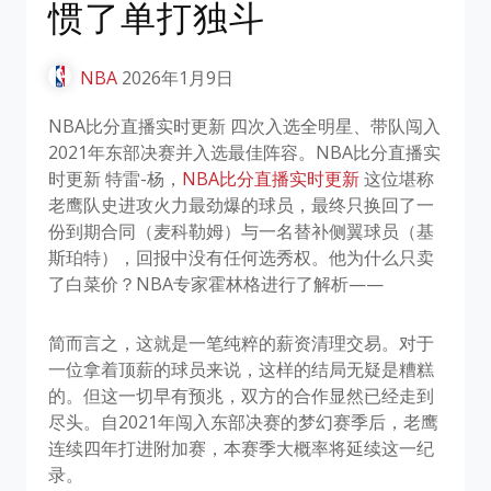
惯了单打独斗
NBA
2026年1月9日
NBA比分直播实时更新 四次入选全明星、带队闯入
2021年东部决赛并入选最佳阵容。NBA比分直播实
时更新 特雷-杨，
NBA比分直播实时更新
这位堪称
老鹰队史进攻火力最劲爆的球员，最终只换回了一
份到期合同（麦科勒姆）与一名替补侧翼球员（基
斯珀特），回报中没有任何选秀权。他为什么只卖
了白菜价？NBA专家霍林格进行了解析——
简而言之，这就是一笔纯粹的薪资清理交易。对于
一位拿着顶薪的球员来说，这样的结局无疑是糟糕
的。但这一切早有预兆，双方的合作显然已经走到
尽头。自2021年闯入东部决赛的梦幻赛季后，老鹰
连续四年打进附加赛，本赛季大概率将延续这一纪
录。