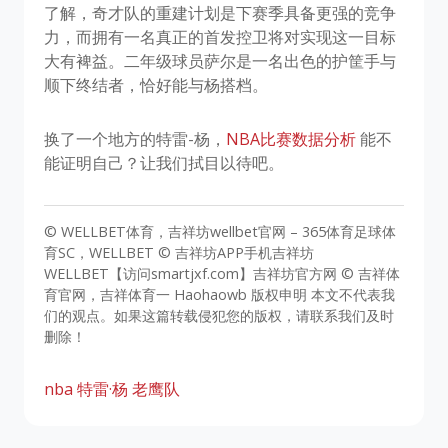
了解，奇才队的重建计划是下赛季具备更强的竞争
力，而拥有一名真正的首发控卫将对实现这一目标
大有裨益。二年级球员萨尔是一名出色的护筐手与
顺下终结者，恰好能与杨搭档。
换了一个地方的特雷-杨，
NBA比赛数据分析
能不
能证明自己？让我们拭目以待吧。
© WELLBET体育，吉祥坊wellbet官网 – 365体育足球体
育SC，WELLBET © 吉祥坊APP手机吉祥坊
WELLBET【访问smartjxf.com】吉祥坊官方网 © 吉祥体
育官网，吉祥体育一 Haohaowb 版权申明 本文不代表我
们的观点。如果这篇转载侵犯您的版权，请联系我们及时
删除！
nba
特雷·杨
老鹰队