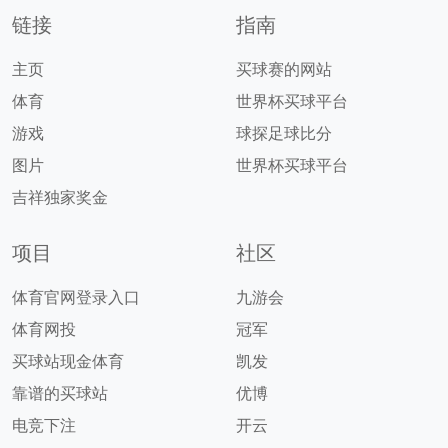
链接
指南
主页
买球赛的网站
体育
世界杯买球平台
游戏
球探足球比分
图片
世界杯买球平台
吉祥独家奖金
项目
社区
体育官网登录入口
九游会
体育网投
冠军
买球站现金体育
凯发
靠谱的买球站
优博
电竞下注
开云