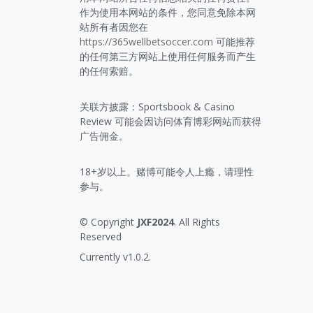
作为使用本网站的条件，您同意免除本网
站所有者因您在
https://365wellbetsoccer.com
可能推荐
的任何第三方网站上使用任何服务而产生
的任何索赔。
关联方披露：Sportsbook & Casino
Review 可能会因访问体育博彩网站而获得
广告佣金。
18+岁以上。赌博可能令人上瘾，请理性
参与。
© Copyright
JXF2024
. All Rights
Reserved
Currently v1.0.2.