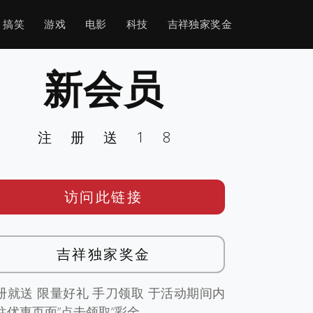
搞笑
游戏
电影
科技
吉祥独家奖金
新会员
注册送18
访问此链接
吉祥独家奖金
册就送 限量好礼 手刀领取 于活动期间内
往优惠页面”点击领取”彩金。