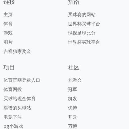
链接
指南
主页
买球赛的网站
体育
世界杯买球平台
游戏
球探足球比分
图片
世界杯买球平台
吉祥独家奖金
项目
社区
体育官网登录入口
九游会
体育网投
冠军
买球站现金体育
凯发
靠谱的买球站
优博
电竞下注
开云
pg小游戏
万博