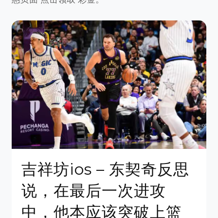
吉祥坊ios – 东契奇反思
说，在最后一次进攻
中，他本应该突破上篮