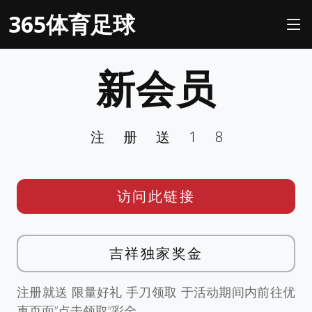
365体育足球
新会员
注册送18
访问此链接
吉祥独家奖金
注册就送 限量好礼 手刀领取 于活动期间内前往优
惠页面”点击领取”彩金。