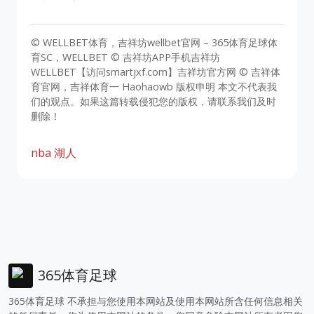
© WELLBET体育，吉祥坊wellbet官网 – 365体育足球体
育SC，WELLBET © 吉祥坊APP手机吉祥坊
WELLBET【访问smartjxf.com】吉祥坊官方网 © 吉祥体
育官网，吉祥体育一 Haohaowb 版权申明 本文不代表我
们的观点。如果这篇转载侵犯您的版权，请联系我们及时
删除！
nba
湖人
365体育足球
365体育足球 不承担与您使用本网站及使用本网站所含任何信息相关