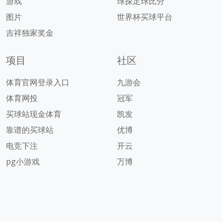
游戏
球探足球比分
图片
世界杯买球平台
吉祥独家奖金
项目
社区
体育官网登录入口
九游会
体育网投
冠军
买球站现金体育
凯发
靠谱的买球站
优博
电竞下注
开云
pg小游戏
万博