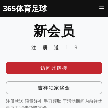
365体育足球
新会员
注册送18
访问此链接
吉祥独家奖金
注册就送 限量好礼 手刀领取 于活动期间内前往优
惠页面”点击领取”彩金。