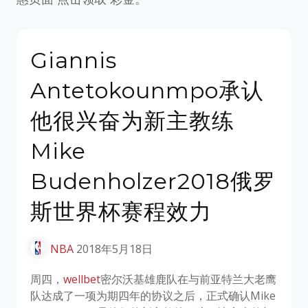
Giannis
Antetokounmpo承认
他很兴奋为新主教练
Mike
Budenholzer2018俄罗
斯世界杯赛程效力
NBA
2018年5月18日
周四，
wellbet
密尔沃基雄鹿队在与前亚特兰大老鹰
队达成了一项为期四年的协议之后，正式确认Mike