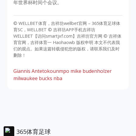
年世界杯时间个会议。
© WELLBET体育，吉祥坊wellbet官网 – 365体育足球体
育SC，WELLBET © 吉祥坊APP手机吉祥坊
WELLBET【访问smartjxf.com】吉祥坊官方网 © 吉祥体
育官网，吉祥体育一 Haohaowb 版权申明 本文不代表我
们的观点。如果这篇转载侵犯您的版权，请联系我们及时
删除！
Giannis Antetokounmpo
mike budenholzer
milwaukee bucks
nba
365体育足球