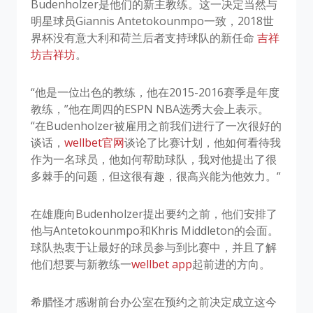
Budenholzer是他们的新主教练。这一决定当然与
明星球员Giannis Antetokounmpo一致，2018世
界杯没有意大利和荷兰后者支持球队的新任命
吉祥
坊吉祥坊
。
“他是一位出色的教练，他在2015-2016赛季是年度
教练，”他在周四的ESPN NBA选秀大会上表示。
“在Budenholzer被雇用之前我们进行了一次很好的
谈话，
wellbet官网
谈论了比赛计划，他如何看待我
作为一名球员，他如何帮助球队，我对他提出了很
多棘手的问题，但这很有趣，很高兴能为他效力。“
在雄鹿向Budenholzer提出要约之前，他们安排了
他与Antetokounmpo和Khris Middleton的会面。
球队热衷于让最好的球员参与到比赛中，并且了解
他们想要与新教练一
wellbet app
起前进的方向。
希腊怪才感谢前台办公室在预约之前决定成立这今