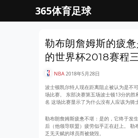
365体育足球
勒布朗詹姆斯的疲惫
的世界杯2018赛程
NBA
2018年5月28日
波士顿凯尔特人现在距离阻止被认为是不可
场比赛。 东部决赛第五场波士顿13分的
名 这场比赛显示了为什么没有人应该为骑
勒布朗詹姆斯疲惫不堪：是的，它终于发
后（他领导联盟）疲劳似乎正在赶上。 勒
乏无天赋的球员而被烧毁。