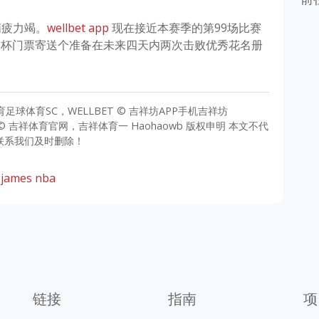
精疲力竭。
wellbet app
现在接近本赛季的第99场比赛
世界杯门票寄送个准备在未来四天内两次击败优秀花名册
5体育足球体育SC，WELLBET © 吉祥坊APP手机吉祥坊
网 © 吉祥体育官网，吉祥体育一 Haohaowb 版权申明 本文不代
联系我们及时删除！
 james
nba
链接
指南
项