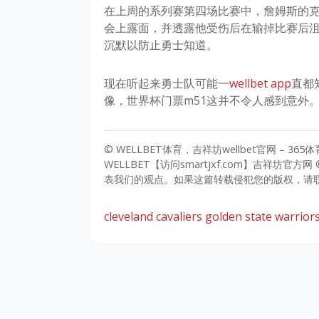
在上周的系列赛第四场比赛中，詹姆斯的
会上露面，并透露他受伤后在输掉比赛后沮
沉默以防止勇士知道。
现在听起来勇士队可能一
wellbet app
直都
像，世界杯门票m51这并不令人感到意外
© WELLBET体育，吉祥坊wellbet官网 – 36
WELLBET【访问smartjxf.com】吉祥坊官方
表我们的观点。如果这篇转载侵犯您的版权，请
cleveland cavaliers
golden state warrior