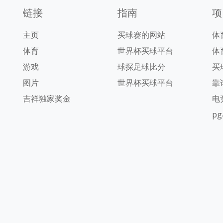
链接
指南
项
主页
买球赛的网站
体
体育
世界杯买球平台
体
游戏
球探足球比分
买
图片
世界杯买球平台
靠
吉祥独家奖金
电
p