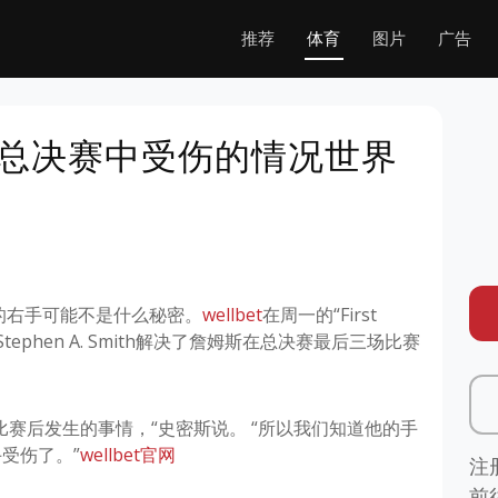
推荐
体育
图片
广告
总决赛中受伤的情况世界
的右手可能不是什么秘密。
wellbet
在周一的“First
Stephen A. Smith解决了詹姆斯在总决赛最后三场比赛
赛后发生的事情，“史密斯说。 “所以我们知道他的手
受伤了。”
wellbet官网
注
前