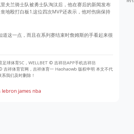
克里夫兰骑士队被勇士队淘汰后，他在赛后的新闻发布
丧地殴打白板1.这位四次MVP还表示，他对伤病保持
知道这一点，而且在系列赛结束时詹姆斯的手看起来很
。
5体育足球体育SC，WELLBET © 吉祥坊APP手机吉祥坊
网 © 吉祥体育官网，吉祥体育一 Haohaowb 版权申明 本文不代
联系我们及时删除！
s
lebron james
nba