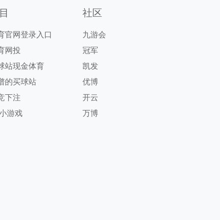
目
社区
育官网登录入口
九游会
育网投
冠军
球站现金体育
凯发
谱的买球站
优博
竞下注
开云
g小游戏
万博