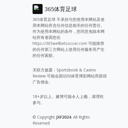
365体育足球
365体育足球 不承担与您使用本网站及使
用本网站所含任何信息相关的任何责任。
作为使用本网站的条件，您同意免除本网
站所有者因您在
https://365wellbetsoccer.com
可能推荐
的任何第三方网站上使用任何服务而产生
的任何索赔。
关联方披露：Sportsbook & Casino
Review 可能会因访问体育博彩网站而获得
广告佣金。
18+岁以上。赌博可能令人上瘾，请理性
参与。
© Copyright
JXF2024
. All Rights
Reserved