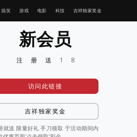
搞笑
游戏
电影
科技
吉祥独家奖金
新会员
注册送18
访问此链接
吉祥独家奖金
册就送 限量好礼 手刀领取 于活动期间内
往优惠页面”点击领取”彩金。