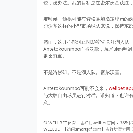
说，没办法。我的目标是在密尔沃基获胜，
那时候，他很可能有资格参加指定球员的
尔沃基这样的小型市场球队来说，保持东
然而，这并不能阻止NBA密切关注湖人队
Antetokounmpo而被罚款，魔术师约翰
带来冠军。
不是洛杉矶。不是湖人队。密尔沃基。
Antetokounmpo可能不会来，
wellbet ap
与大牌自由球员进行对话。谁知道？也许有一
意。
© WELLBET体育，吉祥坊wellbet官网 – 36
WELLBET【访问smartjxf.com】吉祥坊官方