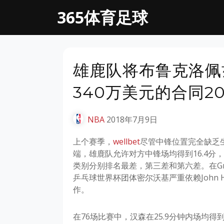
365体育足球
雄鹿队将布鲁克洛佩
340万美元的合同2
NBA
2018年7月9日
上个赛季，
wellbet
尽管中锋位置完全缺乏
端，雄鹿队允许对方中锋场均得到16.4分，
类别分别排名最差，第三差和第六差。在Gre
乒乓球世界杯团体密尔沃基严重依赖John Henso
作。
在76场比赛中，汉森在25.9分钟内场均得到8.