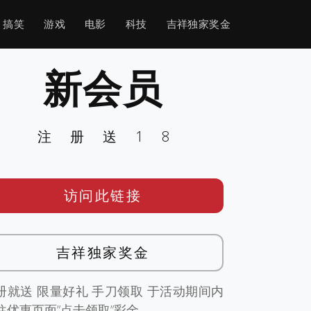
搞笑
游戏
电影
科技
吉祥独家奖金
新会员
注册送18
访问此链接
吉祥独家奖金
册就送 限量好礼 手刀领取 于活动期间内
往优惠页面”点击领取”彩金。