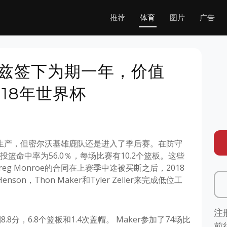
推荐
体育
图片
广告
兹签下为期一年，价值
018年世界杯
生产，但密尔沃基雄鹿队还是进入了季后赛。在防守
投篮命中率为56.0％，每场比赛有10.2个篮板。这些
g Monroe的合同在上赛季中途被买断之后，2018
n，Thon Maker和Tyler Zeller来完成低位工
注
8分，6.8个篮板和1.4次盖帽。 Maker参加了74场比
前