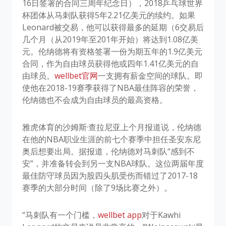
16日签署的合同三周年纪念日），2018乒乓球世界
杯团体从马刺队获得5年2.21亿美元的续约。如果
Leonard被交易，他可以获得最多的延期（6交易后
几个月（从2019年至201年开始）将达到1.08亿美
元。伦纳德将有资格签署一份为期五年的1.9亿美元
合同，作为自由球员获得他或四年1.41亿美元的自
由球员。
wellbet官网
一支拥有薪金空间的球队。即
使他在2018-19赛季获得了NBA最佳阵容的荣誉，
伦纳德也不会成为自由球员的最高资格。
雅虎体育的沙姆斯·查拉尼亚上个月报道说，伦纳德
在他的NBA职业生涯的前七个赛季中担任圣安东尼
奥后想要出局。据报道，伦纳德对马刺队“感到不
安”，并准备转会到另一支NBA球队。这位两届年度
最佳防守球员因为股四头肌受伤而错过了2017-18
赛季的大部分时间（除了9场比赛之外）。
“马刺队有一个门槛，
wellbet app
对于Kawhi