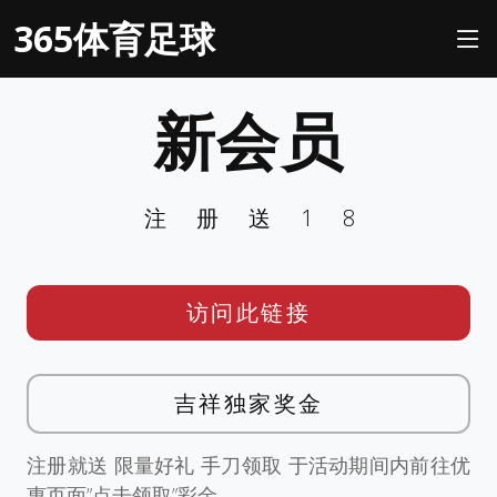
365体育足球
新会员
注册送18
访问此链接
吉祥独家奖金
注册就送 限量好礼 手刀领取 于活动期间内前往优
惠页面”点击领取”彩金。