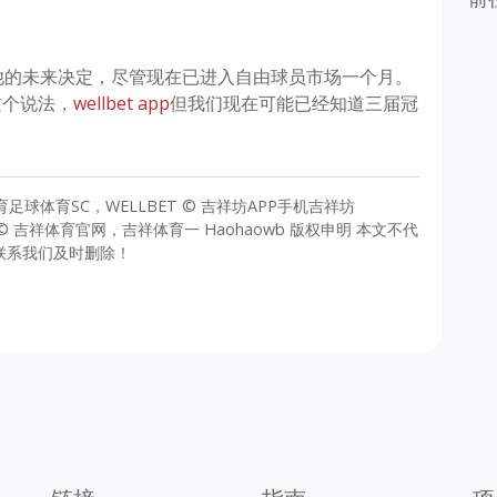
他的未来决定，尽管现在已进入自由球员市场一个月。
这个说法，
wellbet app
但我们现在可能已经知道三届冠
5体育足球体育SC，WELLBET © 吉祥坊APP手机吉祥坊
网 © 吉祥体育官网，吉祥体育一 Haohaowb 版权申明 本文不代
联系我们及时删除！