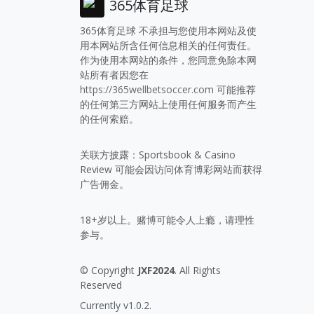
365体育足球
365体育足球 不承担与您使用本网站及使
用本网站所含任何信息相关的任何责任。
作为使用本网站的条件，您同意免除本网
站所有者因您在
https://365wellbetsoccer.com
可能推荐
的任何第三方网站上使用任何服务而产生
的任何索赔。
关联方披露：Sportsbook & Casino
Review 可能会因访问体育博彩网站而获得
广告佣金。
18+岁以上。赌博可能令人上瘾，请理性
参与。
© Copyright
JXF2024
. All Rights
Reserved
Currently v1.0.2.