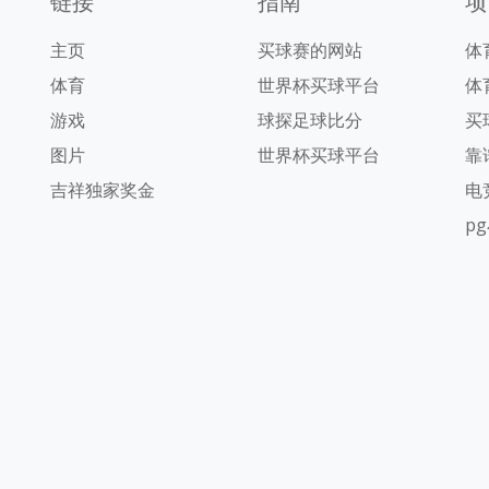
链接
指南
项
主页
买球赛的网站
体
体育
世界杯买球平台
体
游戏
球探足球比分
买
图片
世界杯买球平台
靠
吉祥独家奖金
电
p