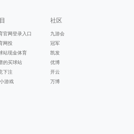
目
社区
育官网登录入口
九游会
育网投
冠军
球站现金体育
凯发
谱的买球站
优博
竞下注
开云
g小游戏
万博