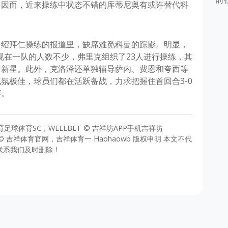
。因而，近来操练中状态不错的库蒂尼奥有或许替代科
介绍拜仁操练的报道里，缺席难觅科曼的踪影。明显，
现在一队的人数不少，弗里克组织了23人进行操练，其
青新星。此外，克洛泽还单独辅导萨内、费恩和夸西等
氛极佳，球员们都在活跃备战，力求把握住首回合3-0
赛。
5体育足球体育SC，WELLBET © 吉祥坊APP手机吉祥坊
网 © 吉祥体育官网，吉祥体育一 Haohaowb 版权申明 本文不代
联系我们及时删除！