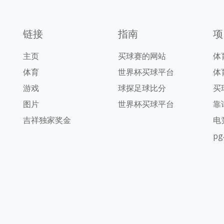
链接
指南
项
主页
买球赛的网站
体
体育
世界杯买球平台
体
游戏
球探足球比分
买
图片
世界杯买球平台
靠
吉祥独家奖金
电
p