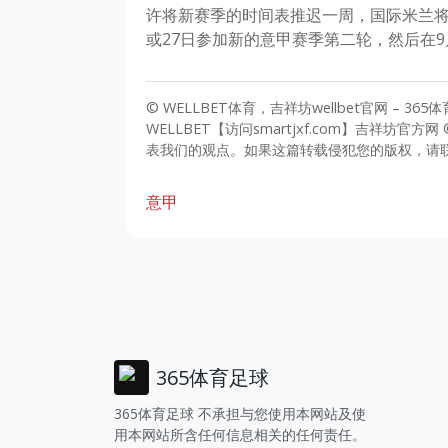
许将新赛季的时间表推迟一周，国际米兰将能
或27日参加新的意甲赛季第二轮，然后在
© WELLBET体育，吉祥坊wellbet官网 – 36
WELLBET【访问smartjxf.com】吉祥坊官方
表我们的观点。如果这篇转载侵犯您的版权，请
意甲
365体育足球
365体育足球 不承担与您使用本网站及使
用本网站所含任何信息相关的任何责任。