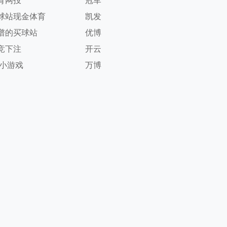
育网投
冠军
球站现金体育
凯发
谱的买球站
优博
竞下注
开云
g小游戏
万博