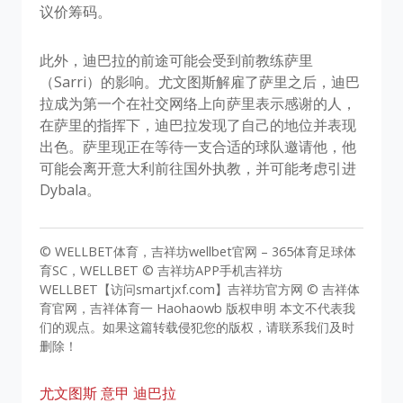
议价筹码。
此外，迪巴拉的前途可能会受到前教练萨里
（Sarri）的影响。尤文图斯解雇了萨里之后，迪巴
拉成为第一个在社交网络上向萨里表示感谢的人，
在萨里的指挥下，迪巴拉发现了自己的地位并表现
出色。萨里现正在等待一支合适的球队邀请他，他
可能会离开意大利前往国外执教，并可能考虑引进
Dybala。
© WELLBET体育，吉祥坊wellbet官网 – 365体育足球体
育SC，WELLBET © 吉祥坊APP手机吉祥坊
WELLBET【访问smartjxf.com】吉祥坊官方网 © 吉祥体
育官网，吉祥体育一 Haohaowb 版权申明 本文不代表我
们的观点。如果这篇转载侵犯您的版权，请联系我们及时
删除！
尤文图斯
意甲
迪巴拉