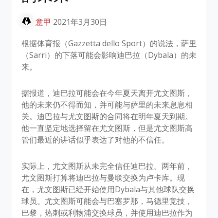
意甲
2021年3月30日
根据体育报（Gazzetta dello Sport）的说法，萨里
（Sarri）的下落可能会影响迪巴拉（Dybala）的未
来。
据报道，迪巴拉可能会在今年夏天离开尤文图斯，
他的未来仍不得而知，并可能与萨里的未来息息相
关。迪巴拉与尤文图斯的合同将在明年夏天到期。
他一直坚定地选择留在尤文图斯，但是尤文图斯高
管们最近的讲话似乎表达了对他的不信任。
实际上，尤文图斯从未完全信任迪巴拉。两年前，
尤文图斯打算将迪巴拉与曼联交换为卢卡库。现
在，尤文图斯已经开始使用Dybala与其他球队交换
球员。尤文图斯可能会与巴塞罗那，马德里竞技，
巴黎，热刺或利物浦交换球员，并使用迪巴拉作为