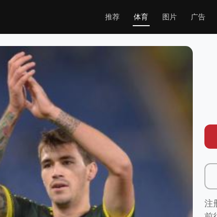
推荐
体育
图片
广告
注
前