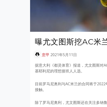
曝尤文图斯挖AC米
意甲
2021年5月11日
据意大利《都灵体育》报道，尤文图斯对A
基耶利尼的理想接班人人选。
目前罗马尼奥利与AC米兰的合同将于202
接触。
除了罗马尼奥利，尤文图斯还在关注多纳