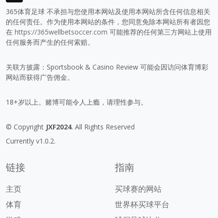
365体育足球 不承担与您使用本网站及使用本网站所含任何信息相关
的任何责任。作为使用本网站的条件，您同意免除本网站所有者因您
在
https://365wellbetsoccer.com
可能推荐的任何第三方网站上使用
任何服务而产生的任何索赔。
关联方披露：Sportsbook & Casino Review 可能会因访问体育博彩
网站而获得广告佣金。
18+岁以上。赌博可能令人上瘾，请理性参与。
© Copyright
JXF2024
. All Rights Reserved
Currently v1.0.2.
链接
指南
主页
买球赛的网站
体育
世界杯买球平台