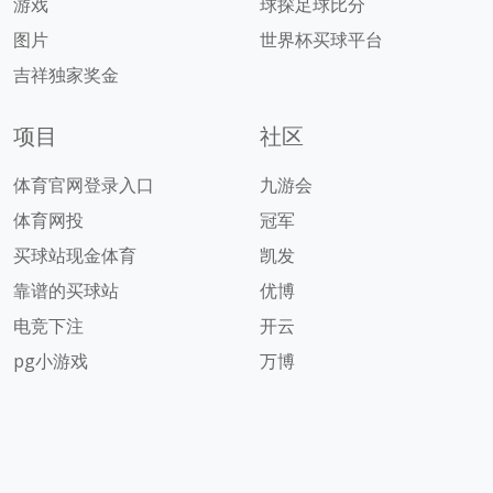
游戏
球探足球比分
图片
世界杯买球平台
吉祥独家奖金
项目
社区
体育官网登录入口
九游会
体育网投
冠军
买球站现金体育
凯发
靠谱的买球站
优博
电竞下注
开云
pg小游戏
万博