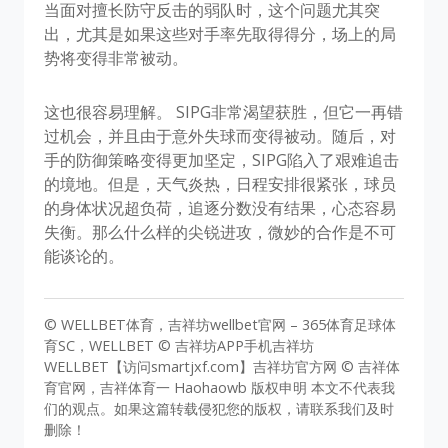
当面对擅长防守反击的弱队时，这个问题尤其突
出，尤其是如果这些对手率先取得得分，场上的局
势将变得非常被动。
这也很容易理解。 SIPG非常渴望获胜，但它一再错
过机会，并且由于意外失球而变得被动。随后，对
手的防御策略变得更加坚定，SIPG陷入了艰难追击
的境地。但是，天气炎热，日程安排很紧张，球员
的身体状况超负荷，追逐分数没有结果，心态容易
失衡。那么什么样的尖锐进攻，微妙的合作是不可
能谈论的。
© WELLBET体育，吉祥坊wellbet官网 – 365体育足球体
育SC，WELLBET © 吉祥坊APP手机吉祥坊
WELLBET【访问smartjxf.com】吉祥坊官方网 © 吉祥体
育官网，吉祥体育一 Haohaowb 版权申明 本文不代表我
们的观点。如果这篇转载侵犯您的版权，请联系我们及时
删除！