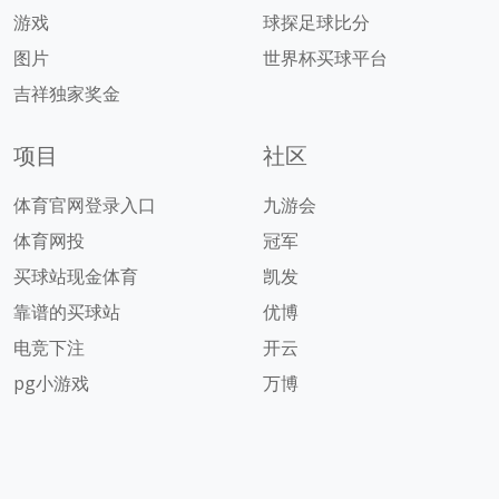
游戏
球探足球比分
图片
世界杯买球平台
吉祥独家奖金
项目
社区
体育官网登录入口
九游会
体育网投
冠军
买球站现金体育
凯发
靠谱的买球站
优博
电竞下注
开云
pg小游戏
万博