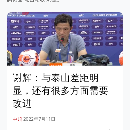
谢辉：与泰山差距明
显，还有很多方面需要
改进
中超
2022年7月11日