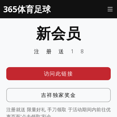
365体育足球
新会员
注册送18
访问此链接
吉祥独家奖金
注册就送 限量好礼 手刀领取 于活动期间内前往优
惠页面”点击领取”彩金。